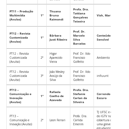
Profa. Dra.
PT11 – Produção
Thuana
Tattiana
Multimídia
1°
Bruna
Vish, Maria!
Gonçalves
(Avulso)
Raimondi
Teixeira
Prof. Dr.
PT12 – Revista
Bárbara
Marcelo
Conteúdo
Customizada
1°
Justi Ribeiro
Silva
Sensível
(Avulso)
Barcelos
PT12 – Revista
Higor
Prof. Dr. Ildo
Customizada
2°
Aparecido
Francisco
Ambiento
(Avulso)
Vieira
Golfetto
PT12 – Revista
João Wesley
Prof. Dr. Ildo
Customizada
3°
Araújo da
Francisco
influunt
(Avulso)
Silva
Golfetto
PT13 –
Profa. Dra.
Rafaela
Comunicação e
Stefanie
Correndo no
1°
Coelho de
Inovação
Carlan da
Escuro
Azevedo
(Avulso)
Silveira
TJ UFSC e o uso
PT13 –
Profa. Dra.
do IGTV na
Comunicação e
2°
Leon Ferrari
Cárlida
cobertura de
Inovação (Avulso)
Emerim
uma greve
estudantil