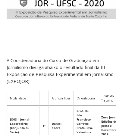
A Coordenadoria do Curso de Graduação em
Jornalismo divulga abaixo o resultado final da III
Exposição de Pesquisa Experimental em Jornalismo
(EXPOJOR):
Título do
Modalidade
Aluno/a líder
Orientador/a
Trabalho
Prof. Dr.
Ildo
Zero Jornal –
JO03 – Jornal-
Francisco
Edições de
Laboratório
Daniel
Golfetto
1°
Julho e
(Conjunto ou
Sborz
Profa. Dra.
Dezembro de
Série)
Valentina
2019