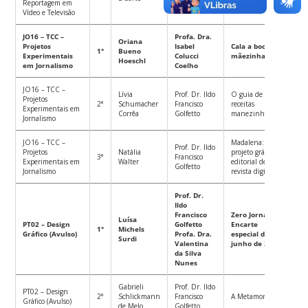
Reportagem em
Crocomo
Vídeo e Televisão
JO16 – TCC –
Profa. Dra.
Oriana
Projetos
Isabel
Cala a boca,
1°
Bueno
Experimentais
Colucci
mãezinha!
Hoeschl
em Jornalismo
Coelho
JO16 – TCC –
Lívia
Prof. Dr. Ildo
O guia de
Projetos
2°
Schumacher
Francisco
receitas
Experimentais em
Corrêa
Golfetto
manezinhas
Jornalismo
JO16 – TCC –
Madalena:
Prof. Dr. Ildo
Projetos
Natália
projeto gráfico e
3°
Francisco
Experimentais em
Walter
editorial de
Golfetto
Jornalismo
revista digital
Prof. Dr.
Ildo
Francisco
Zero Jornal –
Luísa
PT02 – Design
Golfetto
Encarte
1°
Michels
Gráfico (Avulso)
Profa. Dra.
especial de
Surdi
Valentina
junho de 2019
da Silva
Nunes
Gabrieli
Prof. Dr. Ildo
PT02 – Design
2°
Schlickmann
Francisco
A Metamorfose
Gráfico (Avulso)
de Melo
Golfetto