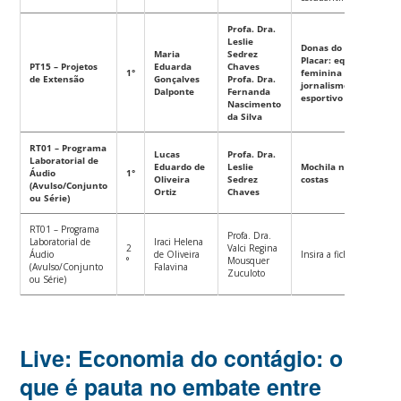
Profa. Dra.
Leslie
Donas do
Maria
Sedrez
Placar: equipe
PT15 – Projetos
Eduarda
Chaves
1°
feminina de
de Extensão
Gonçalves
Profa. Dra.
jornalismo
Dalponte
Fernanda
esportivo
Nascimento
da Silva
RT01 – Programa
Lucas
Profa. Dra.
Laboratorial de
Eduardo de
Leslie
Mochila nas
Áudio
1°
Oliveira
Sedrez
costas
(Avulso/Conjunto
Ortiz
Chaves
ou Série)
RT01 – Programa
Profa. Dra.
Laboratorial de
Iraci Helena
2
Valci Regina
Áudio
de Oliveira
Insira a ficha
°
Mousquer
(Avulso/Conjunto
Falavina
Zuculoto
ou Série)
Live: Economia do contágio: o
que é pauta no embate entre