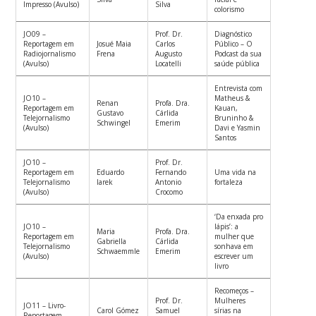
Impresso (Avulso)
Silva
colorismo
JO09 –
Prof. Dr.
Diagnóstico
Reportagem em
Josué Maia
Carlos
Público – O
Radiojornalismo
Frena
Augusto
Podcast da sua
(Avulso)
Locatelli
saúde pública
Entrevista com
JO10 –
Matheus &
Renan
Profa. Dra.
Reportagem em
Kauan,
Gustavo
Cárlida
Telejornalismo
Bruninho &
Schwingel
Emerim
(Avulso)
Davi e Yasmin
Santos
JO10 –
Prof. Dr.
Reportagem em
Eduardo
Fernando
Uma vida na
Telejornalismo
Iarek
Antonio
fortaleza
(Avulso)
Crocomo
‘Da enxada pro
JO10 –
lápis’: a
Maria
Profa. Dra.
Reportagem em
mulher que
Gabriella
Cárlida
Telejornalismo
sonhava em
Schwaemmle
Emerim
(Avulso)
escrever um
livro
Recomeços –
Prof. Dr.
Mulheres
JO11 – Livro-
Carol Gómez
Samuel
sírias na
Reportagem