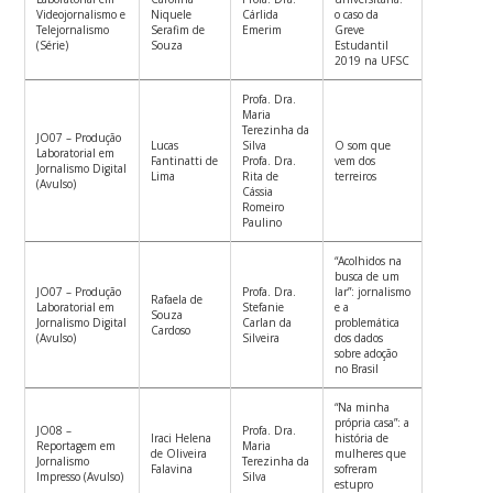
Videojornalismo e
Niquele
Cárlida
o caso da
Telejornalismo
Serafim de
Emerim
Greve
(Série)
Souza
Estudantil
2019 na UFSC
Profa. Dra.
Maria
Terezinha da
JO07 – Produção
Lucas
Silva
O som que
Laboratorial em
Fantinatti de
Profa. Dra.
vem dos
Jornalismo Digital
Lima
Rita de
terreiros
(Avulso)
Cássia
Romeiro
Paulino
“Acolhidos na
busca de um
JO07 – Produção
Profa. Dra.
lar”: jornalismo
Rafaela de
Laboratorial em
Stefanie
e a
Souza
Jornalismo Digital
Carlan da
problemática
Cardoso
(Avulso)
Silveira
dos dados
sobre adoção
no Brasil
“Na minha
própria casa”: a
JO08 –
Profa. Dra.
Iraci Helena
história de
Reportagem em
Maria
de Oliveira
mulheres que
Jornalismo
Terezinha da
Falavina
sofreram
Impresso (Avulso)
Silva
estupro