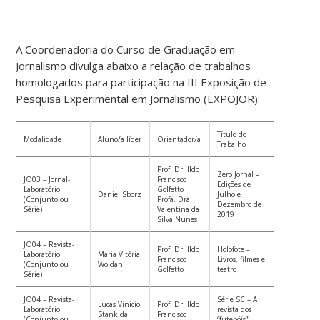
A Coordenadoria do Curso de Graduação em
Jornalismo divulga abaixo a relação de trabalhos
homologados para participação na III Exposição de
Pesquisa Experimental em Jornalismo (EXPOJOR):
Título do
Modalidade
Aluno/a líder
Orientador/a
Trabalho
Prof. Dr. Ildo
Zero Jornal –
JO03 – Jornal-
Francisco
Edições de
Laboratório
Golfetto
Daniel Sborz
Julho e
(Conjunto ou
Profa. Dra.
Dezembro de
Série)
Valentina da
2019
Silva Nunes
JO04 – Revista-
Prof. Dr. Ildo
Holofote –
Laboratório
Maria Vitória
Francisco
Livros, filmes e
(Conjunto ou
Woldan
Golfetto
teatro
Série)
JO04 – Revista-
Série SC – A
Lucas Vinicio
Prof. Dr. Ildo
Laboratório
revista dos
Stank da
Francisco
(Conjunto ou
“futebóis”