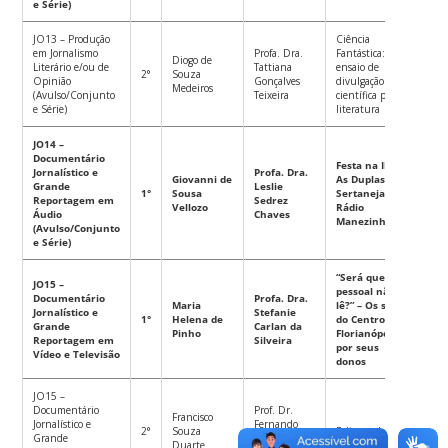
e Série)
JO13 – Produção
Ciência
em Jornalismo
Profa. Dra.
Fantástica:
Diogo de
Literário e/ou de
Tattiana
ensaio de
2°
Souza
Opinião
Gonçalves
divulgação
Medeiros
(Avulso/Conjunto
Teixeira
científica pela
e Série)
literatura
JO14 –
Documentário
Festa na Ilha:
Jornalístico e
Profa. Dra.
Giovanni de
As Duplas
Grande
Leslie
1°
Sousa
Sertanejas no
Reportagem em
Sedrez
Vellozo
Rádio
Áudio
Chaves
Manezinho
(Avulso/Conjunto
e Série)
“Será que o
JO15 –
pessoal não
Documentário
Profa. Dra.
Maria
lê?” – Os sebos
Jornalístico e
Stefanie
1°
Helena de
do Centro de
Grande
Carlan da
Pinho
Florianópolis
Reportagem em
Silveira
por seus
Vídeo e Televisão
donos
JO15 –
Documentário
Prof. Dr.
Francisco
Jornalístico e
Fernando
2°
Souza
Feliz, verbo
Grande
Antonio
Duarte