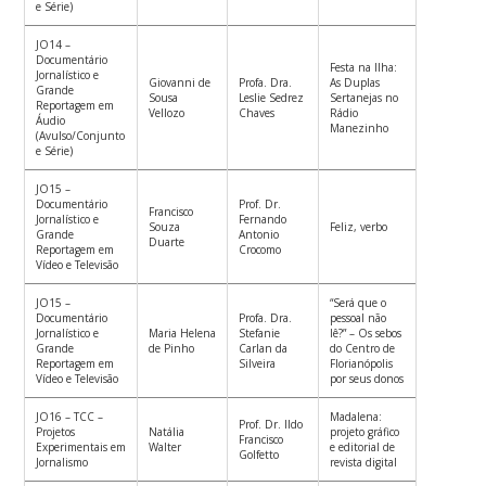
e Série)
JO14 –
Documentário
Festa na Ilha:
Jornalístico e
Giovanni de
Profa. Dra.
As Duplas
Grande
Sousa
Leslie Sedrez
Sertanejas no
Reportagem em
Vellozo
Chaves
Rádio
Áudio
Manezinho
(Avulso/Conjunto
e Série)
JO15 –
Documentário
Prof. Dr.
Francisco
Jornalístico e
Fernando
Souza
Feliz, verbo
Grande
Antonio
Duarte
Reportagem em
Crocomo
Vídeo e Televisão
JO15 –
“Será que o
Documentário
Profa. Dra.
pessoal não
Jornalístico e
Maria Helena
Stefanie
lê?” – Os sebos
Grande
de Pinho
Carlan da
do Centro de
Reportagem em
Silveira
Florianópolis
Vídeo e Televisão
por seus donos
JO16 – TCC –
Madalena:
Prof. Dr. Ildo
Projetos
Natália
projeto gráfico
Francisco
Experimentais em
Walter
e editorial de
Golfetto
Jornalismo
revista digital