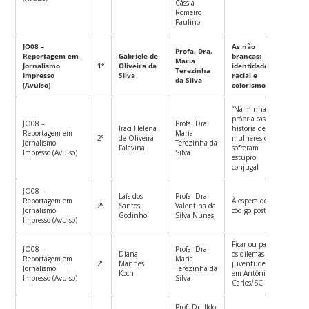
Cássia
Romeiro
Paulino
JO08 –
As não
Profa. Dra.
Reportagem em
Gabriele de
brancas:
Maria
Jornalismo
1°
Oliveira da
identidade
Terezinha
Impresso
Silva
racial e
da Silva
(Avulso)
colorismo
“Na minha
própria casa”: a
JO08 –
Profa. Dra.
Iraci Helena
história de
Reportagem em
Maria
2°
de Oliveira
mulheres que
Jornalismo
Terezinha da
Falavina
sofreram
Impresso (Avulso)
Silva
estupro
conjugal
JO08 –
Laís dos
Profa. Dra.
Reportagem em
À espera de um
2°
Santos
Valentina da
Jornalismo
código postal
Godinho
Silva Nunes
Impresso (Avulso)
Ficar ou partir:
JO08 –
Profa. Dra.
Diana
os dilemas da
Reportagem em
Maria
2°
Mannes
juventude rural
Jornalismo
Terezinha da
Koch
em Antônio
Impresso (Avulso)
Silva
Carlos/SC
Prof. Dr. Ildo