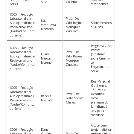
Silva
Golfetto
Série)
catarinenses
JO05 – Produção
Laboratorial em
Profa. Dra.
João
Audiojornalismo e
Valci Regina
Sobre Meninos
Vitor Costa
Radiojornalismo
Mousquer
e Bruxas
Monteiro
(Avulso/Conjunto
Zuculoto
ou Série)
Programa Cine
JO05 – Produção
Ponto:
Laboratorial em
Profa. Dra.
Luana
Jornalismo
Audiojornalismo e
Valci Regina
Marcon
sobre Cinema
Radiojornalismo
Mousquer
Moreno
com
(Avulso/Conjunto
Zuculoto
Engajamento
ou Série)
Social
Rua Marechal
Guilherme,
JO05 – Produção
134: Voz e
Laboratorial em
Profa. Dra.
Denúncia
Audiojornalismo e
Isabella
Leslie Sedrez
como
Radiojornalismo
Machado
Chaves
premissas do
(Avulso/Conjunto
Jornalismo à
ou Série)
serviço da
sociedade
A cobertura
JO06 – Produção
Dana
telejornalística
Laboratorial em
Carolina
Profa. Dra.
universitária: