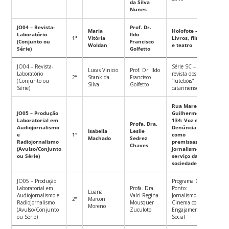
da Silva
Nunes
JO04 – Revista-
Prof. Dr.
Maria
Holofote –
Laboratório
Ildo
1°
Vitória
Livros, filmes
(Conjunto ou
Francisco
Woldan
e teatro
Série)
Golfetto
JO04 – Revista-
Série SC – A
Lucas Vinicio
Prof. Dr. Ildo
Laboratório
revista dos
2°
Stank da
Francisco
(Conjunto ou
“futebóis”
Silva
Golfetto
Série)
catarinenses
Rua Marechal
JO05 – Produção
Guilherme,
Laboratorial em
134: Voz e
Profa. Dra.
Audiojornalismo
Denúncia
Isabella
Leslie
e
1°
como
Machado
Sedrez
Radiojornalismo
premissas do
Chaves
(Avulso/Conjunto
Jornalismo à
ou Série)
serviço da
sociedade
JO05 – Produção
Programa Cine
Laboratorial em
Profa. Dra.
Ponto:
Luana
Audiojornalismo e
Valci Regina
Jornalismo sobre
2°
Marcon
Radiojornalismo
Mousquer
Cinema com
Moreno
(Avulso/Conjunto
Zuculoto
Engajamento
ou Série)
Social