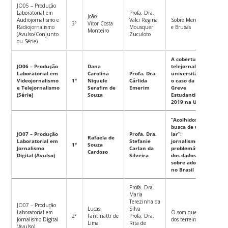
JO05 – Produção
Laboratorial em
Profa. Dra.
João
Audiojornalismo e
Valci Regina
Sobre Meninos
3°
Vitor Costa
Radiojornalismo
Mousquer
e Bruxas
Monteiro
(Avulso/Conjunto
Zuculoto
ou Série)
A cobertura
JO06 – Produção
Dana
telejornalística
Laboratorial em
Carolina
Profa. Dra.
universitária:
Videojornalismo
1°
Niquele
Cárlida
o caso da
e Telejornalismo
Serafim de
Emerim
Greve
(Série)
Souza
Estudantil
2019 na UFSC
“Acolhidos na
busca de um
JO07 – Produção
Profa. Dra.
lar”:
Rafaela de
Laboratorial em
Stefanie
jornalismo e a
1°
Souza
Jornalismo
Carlan da
problemática
Cardoso
Digital (Avulso)
Silveira
dos dados
sobre adoção
no Brasil
Profa. Dra.
Maria
Terezinha da
JO07 – Produção
Lucas
Silva
Laboratorial em
O som que vem
2°
Fantinatti de
Profa. Dra.
Jornalismo Digital
dos terreiros
Lima
Rita de
(Avulso)