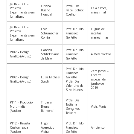
JO16 – TCC –
Oriana
Profa. Dra.
Projetos
Cala a boca,
Bueno
Isabel Colucci
Experimentais em
mãezinha!
Hoeschl
Coelho
Jornalismo
JO16 – TCC –
Lívia
Prof. Dr. Ildo
O guia de
Projetos
Schumacher
Francisco
receitas
Experimentais em
Corrêa
Golfetto
manezinhas
Jornalismo
Gabrieli
Prof. Dr. Ildo
PT02 – Design
Schlickmann
Francisco
A Metamorfose
Gráfico (Avulso)
de Melo
Golfetto
Prof. Dr. Ildo
Zero Jornal –
Francisco
Encarte
PT02 – Design
Luísa Michels
Golfetto
especial de
Gráfico (Avulso)
Surdi
Profa. Dra.
junho de
Valentina da
2019
Silva Nunes
Profa. Dra.
PT11 – Produção
Thuana
Tattiana
Multimídia
Bruna
Vish, Maria!
Gonçalves
(Avulso)
Raimondi
Teixeira
PT12 – Revista
Higor
Prof. Dr. Ildo
Customizada
Aparecido
Francisco
Ambiento
(Avulso)
Vieira
Golfetto