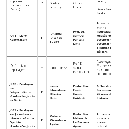
Reportagem em
Kauan,
3°
Gustavo
Cárlida
Telejornalismo
Bruninho &
Schwingel
Emerim
(Avulso)
Davi e Yasmin
Santos
Eu sou a
minha
Prof. Dr.
liberdade: a
Amanda
JO11 – Livro-
Samuel
relação de
1°
Antunes
Reportagem
Pantoja
detentos e
Bueno
Lima
detentas com
a leitura no
cárcere
Recomeços –
Prof. Dr.
JO11 – Livro-
Mulheres sírias
2°
Carol Gómez
Samuel
Reportagem
na Grande
Pantoja Lima
Florianópolis
JO12 – Produção
Lucas
Profa. Dra.
A Flor da Alta
em
Eduardo de
Flávia
Sorocabana:
Fotojornalismo
1°
Oliveira
Garcia
75 anos de
(Avulso/Conjunto
Ortiz
Guidotti
história
ou Série)
JO13 – Produção
em Jornalismo
Profa. Dra.
A mesma casa,
Mahara
Literário e/ou de
Melina de
nunca o
1°
Miranda de
Opinião
La Barrera
mesmo
Aguiar
(Avulso/Conjunto
Ayres
quintal