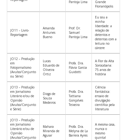
Pantoja Lima
Grande
Florianópolis
Eu sou a
minha
liberdade: a
Amanda
Prof. Dr.
JO11 – Livro-
relação de
Antunes
Samuel
Reportagem
detentos e
Bueno
Pantoja Lima
detentas com a
leitura no
cárcere
JO12 – Produção
Lucas
A Flor da Alta
em
Profa. Dra.
Eduardo de
Sorocabana:
Fotojornalismo
Flávia Garcia
Oliveira
75 anos de
(Avulso/Conjunto
Guidotti
Ortiz
história
ou Série)
JO13 – Produção
Ciência
em Jornalismo
Profa. Dra.
Fantástica:
Diogo de
Literário e/ou de
Tattiana
ensaio de
Souza
Opinião
Gonçalves
divulgação
Medeiros
(Avulso/Conjunto
Teixeira
científica pela
e Série)
literatura
JO13 – Produção
em Jornalismo
A mesma casa,
Mahara
Profa. Dra.
Literário e/ou de
nunca o
Miranda de
Melyna de La
Opinião
mesmo
Aguiar
Barrera Ayres
(Avulso/Conjunto
quintal