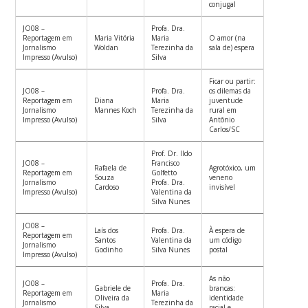
conjugal
JO08 –
Profa. Dra.
Reportagem em
Maria Vitória
Maria
O amor (na
Jornalismo
Woldan
Terezinha da
sala de) espera
Impresso (Avulso)
Silva
Ficar ou partir:
JO08 –
Profa. Dra.
os dilemas da
Reportagem em
Diana
Maria
juventude
Jornalismo
Mannes Koch
Terezinha da
rural em
Impresso (Avulso)
Silva
Antônio
Carlos/SC
Prof. Dr. Ildo
JO08 –
Francisco
Rafaela de
Agrotóxico, um
Reportagem em
Golfetto
Souza
veneno
Jornalismo
Profa. Dra.
Cardoso
invisível
Impresso (Avulso)
Valentina da
Silva Nunes
JO08 –
Laís dos
Profa. Dra.
À espera de
Reportagem em
Santos
Valentina da
um código
Jornalismo
Godinho
Silva Nunes
postal
Impresso (Avulso)
As não
JO08 –
Profa. Dra.
Gabriele de
brancas:
Reportagem em
Maria
Oliveira da
identidade
Jornalismo
Terezinha da
Silva
racial e