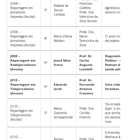
JO08 –
Francisco
Rafaela de
Reportagem em
Golfetto
Agrotóxico, um
3°
Souza
Jornalismo
Profa. Dra.
veneno invisível
Cardoso
Impresso (Avulso)
Valentina da
Silva Nunes
JO08 –
Profa. Dra.
Reportagem em
Maria Vitória
Maria
O amor (na sala
4°
Jornalismo
Woldan
Terezinha da
de) espera
Impresso (Avulso)
Silva
JO09 –
Prof. Dr.
Diagnóstico
Reportagem em
Josué Maia
Carlos
Público – O
1°
Radiojornalismo
Frena
Augusto
Podcast da sua
(Avulso)
Locatelli
saúde pública
JO10 –
Prof. Dr.
Reportagem em
Eduardo
Fernando
Uma vida na
1°
Telejornalismo
Iarek
Antonio
fortaleza
(Avulso)
Crocomo
‘Da enxada pro
JO10 –
Maria
Profa. Dra.
lápis’: a mulher
Reportagem em
2°
Gabriella
Cárlida
que sonhava
Telejornalismo
Schwaemmle
Emerim
em escrever um
(Avulso)
livro
Entrevista com
JO10 –
Matheus &
Renan
Profa. Dra.