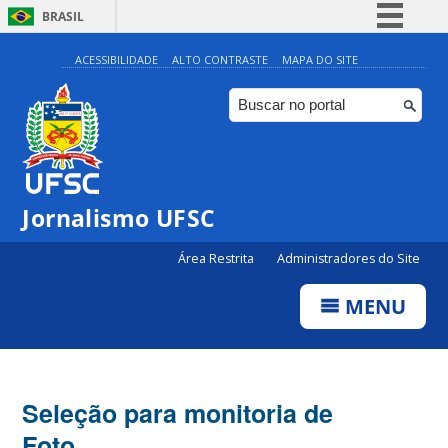
BRASIL
Simplifique!
ACESSIBILIDADE
ALTO CONTRASTE
MAPA DO SITE
Comunica BR
Participe
Acesso à informação
Legislação
Jornalismo UFSC
Canais
Área Restrita
Administradores do Site
MENU
Seleção para monitoria de
Foto