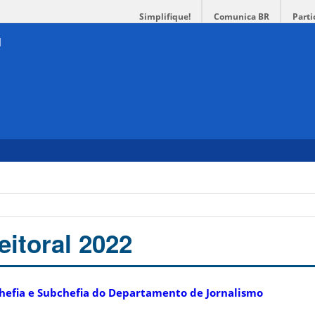
Simplifique!
Comunica BR
Parti
eitoral 2022
 Chefia e Subchefia do Departamento de Jornalismo