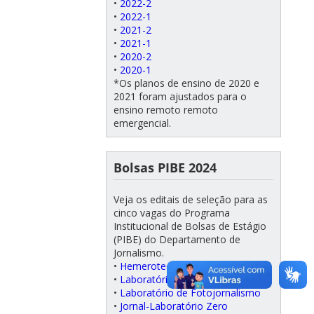
•
2022-2
•
2022-1
•
2021-2
•
2021-1
•
2020-2
•
2020-1
*Os planos de ensino de 2020 e
2021 foram ajustados para o
ensino remoto remoto
emergencial.
Bolsas PIBE 2024
Veja os editais de seleção para as
cinco vagas do Programa
Institucional de Bolsas de Estágio
(PIBE) do Departamento de
Jornalismo.
•
Hemeroteca/Coordenação
•
Laboratório de Radiojornalismo
•
Laboratório de Fotojornalismo
•
Jornal-Laboratório Zero