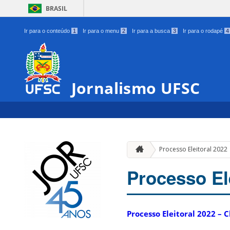
BRASIL
Ir para o conteúdo
1
Ir para o menu
2
Ir para a busca
3
Ir para o rodapé
4
Jornalismo UFSC
Processo Eleitoral 2022
Processo El
Processo Eleitoral 2022 –