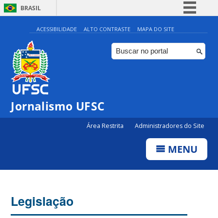
BRASIL
Simplifique!
ACESSIBILIDADE
ALTO CONTRASTE
MAPA DO SITE
Comunica BR
Participe
Acesso à informação
Legislação
Jornalismo UFSC
Canais
Área Restrita
Administradores do Site
MENU
Legislação