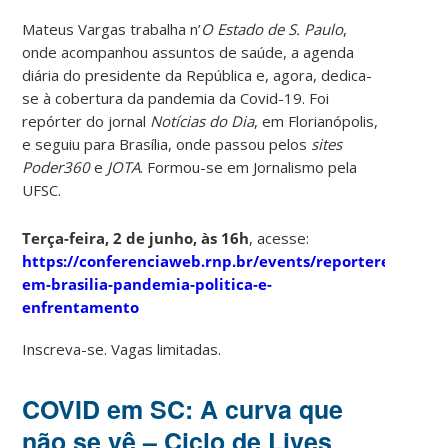
Mateus Vargas trabalha n’
O Estado de S. Paulo
,
onde acompanhou assuntos de saúde, a agenda
diária do presidente da República e, agora, dedica-
se à cobertura da pandemia da Covid-19. Foi
repórter do jornal
Notícias do Dia
, em Florianópolis,
e seguiu para Brasília, onde passou pelos
sites
Poder360
e
JOTA
. Formou-se em Jornalismo pela
UFSC.
Terça-feira, 2 de junho, às 16h
, acesse:
https://conferenciaweb.rnp.br/events/reporteres-
em-brasilia-pandemia-politica-e-
enfrentamento
Inscreva-se. Vagas limitadas.
COVID em SC: A curva que
não se vê – Ciclo de Lives