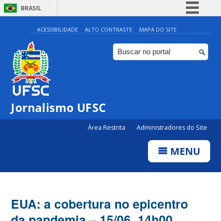
BRASIL
Simplifique!
ACESSIBILIDADE
ALTO CONTRASTE
MAPA DO SITE
Comunica BR
Participe
Acesso à informação
Legislação
Jornalismo UFSC
Canais
Área Restrita
Administradores do Site
MENU
EUA: a cobertura no epicentro
da pandemia – 15/06, 14h00