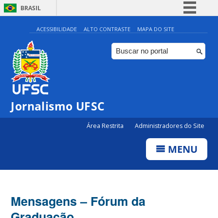
BRASIL
Simplifique!
ACESSIBILIDADE
ALTO CONTRASTE
MAPA DO SITE
Comunica BR
Participe
Acesso à informação
Legislação
Jornalismo UFSC
Canais
Área Restrita
Administradores do Site
MENU
Mensagens – Fórum da
Graduação