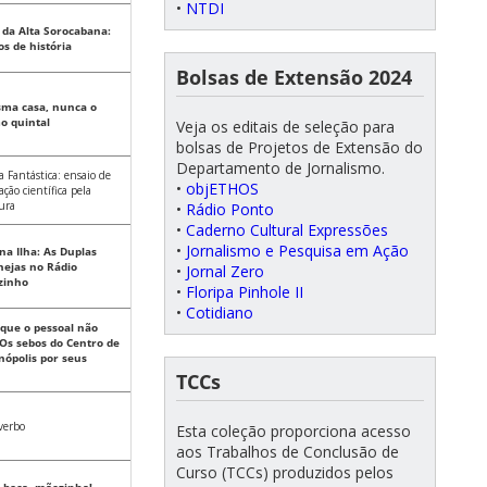
•
NTDI
r da Alta Sorocabana:
os de história
Bolsas de Extensão 2024
ma casa, nunca o
o quintal
Veja os editais de seleção para
bolsas de Projetos de Extensão do
Departamento de Jornalismo.
a Fantástica: ensaio de
•
objETHOS
ação científica pela
tura
•
Rádio Ponto
•
Caderno Cultural Expressões
•
Jornalismo e Pesquisa em Ação
na Ilha: As Duplas
nejas no Rádio
•
Jornal Zero
zinho
•
Floripa Pinhole II
•
Cotidiano
 que o pessoal não
 Os sebos do Centro de
nópolis por seus
s
TCCs
 verbo
Esta coleção proporciona acesso
aos Trabalhos de Conclusão de
Curso (TCCs) produzidos pelos