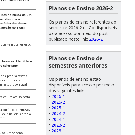
 Estudantil 2019 na
Planos de Ensino 2026-2
hidos na busca de um
jornalismo e a
Os planos de ensino referentes ao
emática dos dados
semestre 2026-2 estão disponíveis
 adoção no Brasil
para acesso por meio do post
publicado neste link:
2026-2
que vem dos terreiros
Planos de Ensino de
o brancas: identidade
semestres anteriores
l e colorismo
nha própria casa”: a
Os planos de ensino estão
ia de mulheres que
disponíveis para acesso por meio
am estupro conjugal
dos seguintes links:
•
2026-1
ra de um código postal
•
2025-2
•
2025-1
ou partir: os dilemas da
•
2024-2
tude rural em Antônio
/SC
•
2024-1
•
2023-2
•
2023-1
xico, um veneno