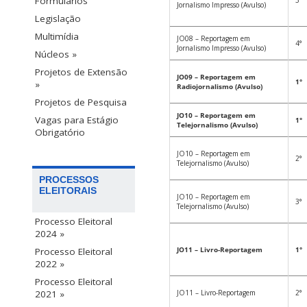
Formulários
3°
Jornalismo Impresso (Avulso)
Legislação
Multimídia
JO08 – Reportagem em
4°
Jornalismo Impresso (Avulso)
Núcleos »
Projetos de Extensão
JO09 – Reportagem em
1°
»
Radiojornalismo (Avulso)
Projetos de Pesquisa
JO10 – Reportagem em
Vagas para Estágio
1°
Telejornalismo (Avulso)
Obrigatório
JO10 – Reportagem em
2°
Telejornalismo (Avulso)
PROCESSOS
ELEITORAIS
JO10 – Reportagem em
3°
Telejornalismo (Avulso)
Processo Eleitoral
2024 »
JO11 – Livro-Reportagem
1°
Processo Eleitoral
2022 »
Processo Eleitoral
JO11 – Livro-Reportagem
2°
2021 »