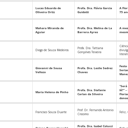
Lucas Eduardo de
Profa. Dra. Flávia Garcia
A Flo
Oliveira Ortiz
Guidotti
75 an
Mahara Miranda de
Profa. Dra. Melina de La
A mes
Aguiar
Barrera Ayres
mesm
Ciênci
Profa. Dra. Tattiana
Diogo de Souza Medeiros
divulg
Gonçalves Teixeira
litera
Festa 
Giovanni de Sousa
Profa. Dra. Leslie Sedrez
Serta
Vellozo
Chaves
Mane
“Será
Profa. Dra. Stefanie
lê?” –
Maria Helena de Pinho
Carlan da Silveira
Floria
dono
Prof. Dr. Fernando Antonio
Francisco Souza Duarte
Feliz,
Crocomo
Profa. Dra. Isabel Colucci