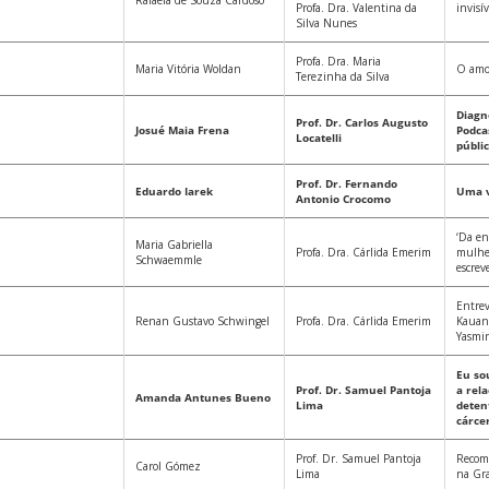
Rafaela de Souza Cardoso
Profa. Dra. Valentina da
invisív
Silva Nunes
Profa. Dra. Maria
Maria Vitória Woldan
O amor
Terezinha da Silva
Diagn
Prof. Dr. Carlos Augusto
Josué Maia Frena
Podca
Locatelli
públi
Prof. Dr. Fernando
Eduardo Iarek
Uma v
Antonio Crocomo
‘Da en
Maria Gabriella
Profa. Dra. Cárlida Emerim
mulhe
Schwaemmle
escrev
Entre
Renan Gustavo Schwingel
Profa. Dra. Cárlida Emerim
Kauan
Yasmi
Eu so
Prof. Dr. Samuel Pantoja
a rel
Amanda Antunes Bueno
Lima
deten
cárce
Prof. Dr. Samuel Pantoja
Recome
Carol Gómez
Lima
na Gra