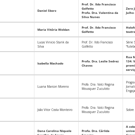
Prof. Dr. Ildo Francisco
Golfetto
Zero J
Daniel Sborz
Profa. Dra. Valentina da
Julho
Silva Nunes
Prof. Dr. Ildo Francisco
Holofo
Maria Vitória Woldan
Golfetto
teatr
Lucas Vinicio Stank da
Prof. Dr. Ildo Francisco
Série 
Silva
Golfetto
“futeb
Rua M
Profa. Dra. Leslie Sedrez
134: 
Isabella Machado
Chaves
premi
servi
Progr
Profa. Dra. Valci Regina
Luana Marcon Moreno
Jornal
Mousquer Zuculoto
Engaja
Profa. Dra. Valci Regina
João Vitor Costa Monteiro
Sobre
Mousquer Zuculoto
A cobe
Dana Carolina Niquele
Profa. Dra. Cárlida
univer