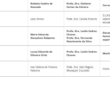
Rafaela Coelho de
Profa. Dra. Stefanie
Corre
Azevedo
Carlan da Silveira
TJ UFS
Leon Ferrari
Profa. Dra. Cárlida Emerim
cobert
estuda
Profa. Dra. Leslie Sedrez
Donas
Maria Eduarda
Chaves
femin
Gonçalves Dalponte
Profa. Dra. Fernanda
espor
Nascimento da Silva
Lucas Eduardo de
Profa. Dra. Leslie Sedrez
Mochi
Oliveira Ortiz
Chaves
Iraci Helena de Oliveira
Profa. Dra. Valci Regina
Insira 
Falavina
Mousquer Zuculoto