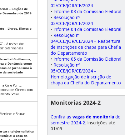
02/CCE/JOR/CE/2024
ornal – Edições de
•
Informe 03 da Comissão Eleitoral
 e Dezembro de 2019
•
Resolução nº
03/CCE/JOR/CE/2024
•
Informe 04 da Comissão Eleitoral
te – Livros, filmes e
o
•
Resolução nº
04/CCE/JOR/CE/2024 – Reabertura
SC – A revista dos
de inscrições de chapa para Chefia
óis” catarinenses
do Departamento
•
Informe 05 da Comissão Eleitoral
arechal Guilherme,
Voz e Denúncia como
•
Resolução nº
ssas do Jornalismo à
05/CCE/JOR/CE/2024 –
ço da sociedade
Homologação de inscrição de
chapa da Chefia do Departamento
ama Cine Ponto:
ismo sobre Cinema com
mento Social
Monitorias 2024-2
 Meninos e Bruxas
Confira as
vagas de monitoria
do
semestre 2024-2.
Inscrições até
01/09.
rtura telejornalística
sitária: o caso da