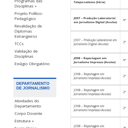
Programas das
Telejornalismo (Série)
Disciplinas »
Projeto Político-
JO07 – Produção Laboratorial
Pedagógico
1°
em Jornalismo Digital (Avulso)
Revalidação de
Diplomas
Estrangeiros
JO07 – Produção Laboratorial em
2°
TCCs
Jornalismo Digital (Avulso)
Validação de
Disciplinas
JO08 – Reportagem em
1°
Jornalismo Impresso (Avulso)
Estágio Obrigatório
JO08 – Reportagem em
2°
Jornalismo Impresso (Avulso)
DEPARTAMENTO
DE JORNALISMO
JO08 – Reportagem em
2°
Jornalismo Impresso (Avulso)
Atividades do
Departamento
JO08 – Reportagem em
2°
Jornalismo Impresso (Avulso)
Corpo Docente
Estrutura »
JO08 – Reportagem em