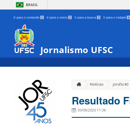
BRASIL
Ir para o conteúdo
1
Ir para o menu
2
Ir para a busca
3
Ir para o rodapé
4
Jornalismo UFSC
Notícias
jorufsc40
Resultado F
30/06/2020 11:38