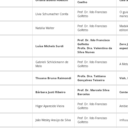
Oriana Bueno Hoeschl
Cala 
Coelho
Prof. Dr. Ildo Francisco
O guia
Lívia Schumacher Corrêa
Golfetto
manez
Prof. Dr. Ildo Francisco
Madale
Natália Walter
Golfetto
editori
Prof. Dr. Ildo Francisco
Golfetto
Zero 
Luísa Michels Surdi
Profa. Dra. Valentina da
espec
Silva Nunes
Gabrieli Schlickmann de
Prof. Dr. Ildo Francisco
A Met
Melo
Golfetto
Profa. Dra. Tattiana
Thuana Bruna Raimondi
Vish, 
Gonçalves Teixeira
Prof. Dr. Marcelo Silva
Bárbara Justi Ribeiro
Conte
Barcelos
Prof. Dr. Ildo Francisco
Higor Aparecido Vieira
Ambie
Golfetto
Prof. Dr. Ildo Francisco
João Wesley Araújo da Silva
influ
Golfetto