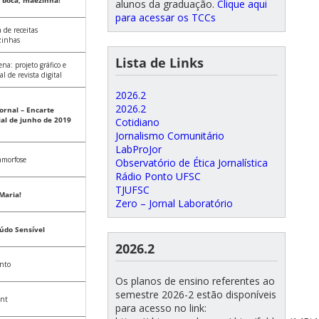
a boca, mãezinha!
alunos da graduação.
Clique aqui
para acessar os TCCs
 de receitas
inhas
Lista de Links
na: projeto gráfico e
al de revista digital
2026.2
2026.2
Jornal – Encarte
ial de junho de 2019
Cotidiano
Jornalismo Comunitário
LabProJor
amorfose
Observatório de Ética Jornalística
Rádio Ponto UFSC
TJUFSC
Maria!
Zero – Jornal Laboratório
údo Sensível
2026.2
nto
Os planos de ensino referentes ao
semestre 2026-2 estão disponíveis
unt
para acesso no link: