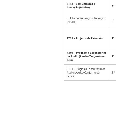
PT13 – Comunicação e
1°
Inovação (Avulso)
PT13 – Comunicação e Inovação
2°
(Avulso)
PT15 – Projetos de Extensão
1°
RT01 – Programa Laboratorial
de Áudio (Avulso/Conjunto ou
1°
Série)
RT01 – Programa Laboratorial de
Áudio (Avulso/Conjunto ou
2 °
Série)