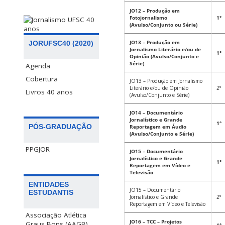
JO12 – Produção em
Fotojornalismo
1°
(Avulso/Conjunto ou Série)
JO13 – Produção em
JORUFSC40 (2020)
Jornalismo Literário e/ou de
1°
Opinião (Avulso/Conjunto e
Série)
Agenda
Cobertura
JO13 – Produção em Jornalismo
Literário e/ou de Opinião
2°
Livros 40 anos
(Avulso/Conjunto e Série)
JO14 – Documentário
Jornalístico e Grande
1°
PÓS-GRADUAÇÃO
Reportagem em Áudio
(Avulso/Conjunto e Série)
PPGJOR
JO15 – Documentário
Jornalístico e Grande
1°
Reportagem em Vídeo e
Televisão
ENTIDADES
JO15 – Documentário
ESTUDANTIS
Jornalístico e Grande
2°
Reportagem em Vídeo e Televisão
Associação Atlética
JO16 – TCC – Projetos
Graus Bons (AAGB)