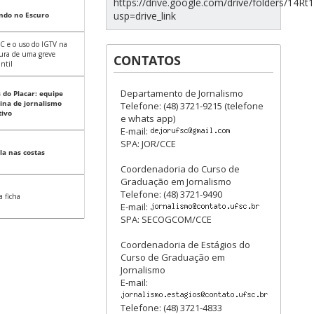
https://drive.google.com/drive/folders/1
usp=drive_link
ndo no Escuro
C e o uso do IGTV na
ura de uma greve
CONTATOS
ntil
Departamento de Jornalismo
 do Placar: equipe
ina de jornalismo
Telefone: (48) 3721-9215 (telefone
tivo
e whats app)
E-mail:
SPA: JOR/CCE
la nas costas
Coordenadoria do Curso de
Graduação em Jornalismo
Telefone: (48) 3721-9490
a ficha
E-mail:
SPA: SECOGCOM/CCE
Coordenadoria de Estágios do
Curso de Graduação em
Jornalismo
E-mail:
Telefone: (48) 3721-4833