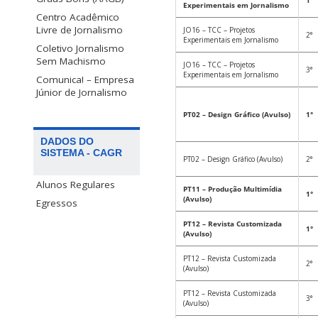
1°
Experimentais em Jornalismo
Centro Acadêmico
Livre de Jornalismo
JO16 – TCC – Projetos
2°
Experimentais em Jornalismo
Coletivo Jornalismo
Sem Machismo
JO16 – TCC – Projetos
3°
Experimentais em Jornalismo
Comunica! – Empresa
Júnior de Jornalismo
PT02 – Design Gráfico (Avulso)
1°
DADOS DO
SISTEMA - CAGR
PT02 – Design Gráfico (Avulso)
2°
Alunos Regulares
PT11 – Produção Multimídia
1°
(Avulso)
Egressos
PT12 – Revista Customizada
1°
(Avulso)
PT12 – Revista Customizada
2°
(Avulso)
PT12 – Revista Customizada
3°
(Avulso)