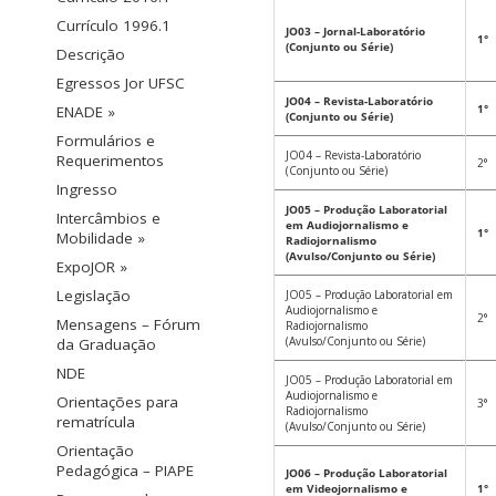
Currículo 1996.1
JO03 – Jornal-Laboratório
1°
(Conjunto ou Série)
Descrição
Egressos Jor UFSC
JO04 – Revista-Laboratório
1°
ENADE »
(Conjunto ou Série)
Formulários e
JO04 – Revista-Laboratório
Requerimentos
2°
(Conjunto ou Série)
Ingresso
JO05 – Produção Laboratorial
Intercâmbios e
em Audiojornalismo e
1°
Mobilidade »
Radiojornalismo
(Avulso/Conjunto ou Série)
ExpoJOR »
Legislação
JO05 – Produção Laboratorial em
Audiojornalismo e
2°
Mensagens – Fórum
Radiojornalismo
(Avulso/Conjunto ou Série)
da Graduação
NDE
JO05 – Produção Laboratorial em
Audiojornalismo e
Orientações para
3°
Radiojornalismo
rematrícula
(Avulso/Conjunto ou Série)
Orientação
Pedagógica – PIAPE
JO06 – Produção Laboratorial
em Videojornalismo e
1°