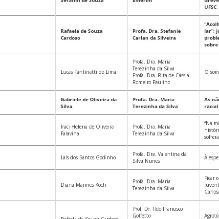
Serafim de Souza
Emerim
Greve
UFSC
“Acol
Rafaela de Souza
Profa. Dra. Stefanie
lar”: 
Cardoso
Carlan da Silveira
probl
sobre
Profa. Dra. Maria
Terezinha da Silva
Lucas Fantinatti de Lima
O som 
Profa. Dra. Rita de Cássia
Romeiro Paulino
Gabriele de Oliveira da
Profa. Dra. Maria
As nã
Silva
Terezinha da Silva
racia
“Na mi
Iraci Helena de Oliveira
Profa. Dra. Maria
histór
Falavina
Terezinha da Silva
sofrer
Profa. Dra. Valentina da
Laís dos Santos Godinho
À espe
Silva Nunes
Ficar 
Profa. Dra. Maria
Diana Mannes Koch
juven
Terezinha da Silva
Carlos
Prof. Dr. Ildo Francisco
Golfetto
Agrotó