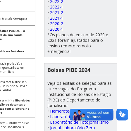
•
2022-2
el
•
2022-1
•
2021-2
•
2021-1
 (na sala de) espera
•
2020-2
•
2020-1
óstico Público – O
*Os planos de ensino de 2020 e
st da sua saúde
ca
2021 foram ajustados para o
ensino remoto remoto
emergencial.
ida na fortaleza
xada pro lápis’: a
r que sonhava em
Bolsas PIBE 2024
er um livro
vista com Matheus &
Veja os editais de seleção para as
, Bruninho & Davi e
cinco vagas do Programa
n Santos
Institucional de Bolsas de Estágio
(PIBE) do Departamento de
u a minha liberdade:
ação de detentos e
Jornalismo.
tas com a leitura no
•
Hemeroteca/Coordenação
re
•
Laboratório de Radiojornalismo
•
Laboratório de Fotojornalismo
ços – Mulheres sírias
•
Jornal-Laboratório Zero
nde Florianópolis