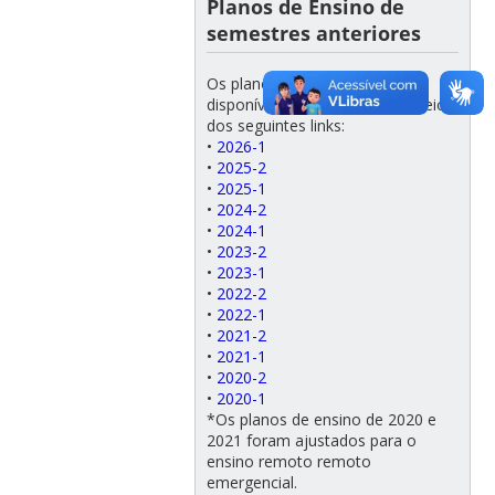
Planos de Ensino de
semestres anteriores
Os planos de ensino estão
disponíveis para acesso por meio
dos seguintes links:
•
2026-1
•
2025-2
•
2025-1
•
2024-2
•
2024-1
•
2023-2
•
2023-1
•
2022-2
•
2022-1
•
2021-2
•
2021-1
•
2020-2
•
2020-1
*Os planos de ensino de 2020 e
2021 foram ajustados para o
ensino remoto remoto
emergencial.