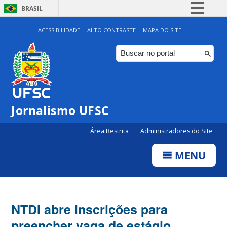
BRASIL
Simplifique!
ACESSIBILIDADE
ALTO CONTRASTE
MAPA DO SITE
Comunica BR
Participe
Acesso à informação
Legislação
Jornalismo UFSC
Canais
Área Restrita
Administradores do Site
MENU
NTDI abre inscrições para
preencher vaga de estágio