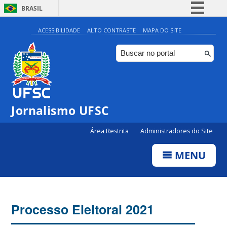
BRASIL
Simplifique!
ACESSIBILIDADE
ALTO CONTRASTE
MAPA DO SITE
Comunica BR
Participe
Acesso à informação
Legislação
Jornalismo UFSC
Canais
Área Restrita
Administradores do Site
MENU
Processo Eleitoral 2021