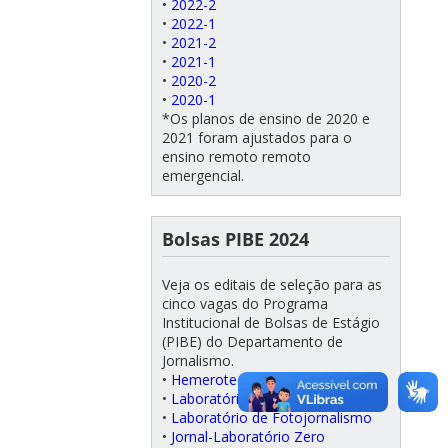
•
2022-2
•
2022-1
•
2021-2
•
2021-1
•
2020-2
•
2020-1
*Os planos de ensino de 2020 e
2021 foram ajustados para o
ensino remoto remoto
emergencial.
Bolsas PIBE 2024
Veja os editais de seleção para as
cinco vagas do Programa
Institucional de Bolsas de Estágio
(PIBE) do Departamento de
Jornalismo.
•
Hemeroteca/Coordenação
•
Laboratório de Radiojornalismo
•
Laboratório de Fotojornalismo
•
Jornal-Laboratório Zero