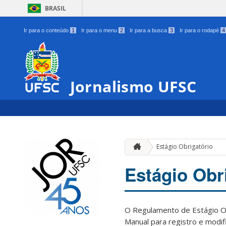
BRASIL
Ir para o conteúdo
1
Ir para o menu
2
Ir para a busca
3
Ir para o rodapé
4
Jornalismo UFSC
Estágio Obrigatório
Estágio Obr
O Regulamento de Estágio O
Manual para registro e modif