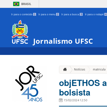
BRASIL
Ir para o conteúdo
1
Ir para o menu
2
Ir para a busca
3
Ir para o rodapé
4
Jornalismo UFSC
Notícias
matricula
objETHOS ab
bolsista
15/02/2024 12:50