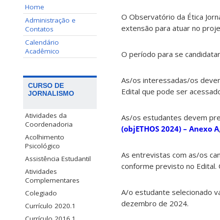
Home
O Observatório da Ética Jorn
Administração e
extensão para atuar no proj
Contatos
Calendário
Acadêmico
O período para se candidatar
As/os interessadas/os devem
CURSO DE
Edital que pode ser acessado
JORNALISMO
Atividades da
As/os estudantes devem pree
Coordenadoria
(objETHOS 2024) – Anexo A
Acolhimento
Psicológico
As entrevistas com as/os can
Assistência Estudantil
conforme previsto no Edital. 
Atividades
Complementares
A/o estudante selecionado v
Colegiado
dezembro de 2024.
Currículo 2020.1
Currículo 2016.1