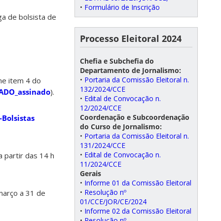
•
Formulário de Inscrição
a de bolsista de
Processo Eleitoral 2024
Chefia e Subchefia do
Departamento de Jornalismo:
•
Portaria da Comissão Eleitoral n.
me item 4 do
132/2024/CCE
SADO_assinado
).
•
Edital de Convocação n.
12/2024/CCE
Coordenação e Subcoordenação
-Bolsistas
do Curso de Jornalismo:
•
Portaria da Comissão Eleitoral n.
131/2024/CCE
•
Edital de Convocação n.
 partir das 14 h
11/2024/CCE
Gerais
•
Informe 01 da Comissão Eleitoral
•
Resolução nº
março a 31 de
01/CCE/JOR/CE/2024
•
Informe 02 da Comissão Eleitoral
•
Resolução nº