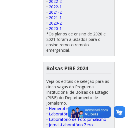
•
2022-2
•
2022-1
•
2021-2
•
2021-1
•
2020-2
•
2020-1
*Os planos de ensino de 2020 e
2021 foram ajustados para o
ensino remoto remoto
emergencial.
Bolsas PIBE 2024
Veja os editais de seleção para as
cinco vagas do Programa
Institucional de Bolsas de Estágio
(PIBE) do Departamento de
Jornalismo.
•
Hemeroteca/Coordenação
•
Laboratório de Radiojornalismo
•
Laboratório de Fotojornalismo
•
Jornal-Laboratório Zero