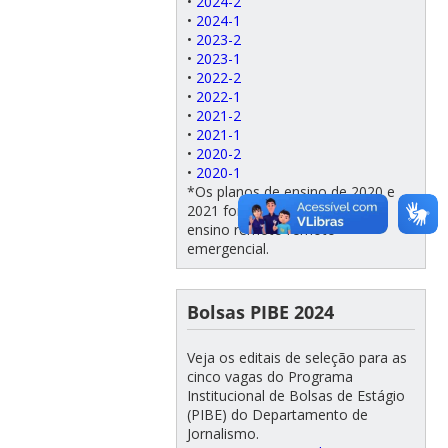
•
2024-2
•
2024-1
•
2023-2
•
2023-1
•
2022-2
•
2022-1
•
2021-2
•
2021-1
•
2020-2
•
2020-1
*Os planos de ensino de 2020 e
2021 foram ajustados para o
ensino remoto remoto
emergencial.
Bolsas PIBE 2024
Veja os editais de seleção para as
cinco vagas do Programa
Institucional de Bolsas de Estágio
(PIBE) do Departamento de
Jornalismo.