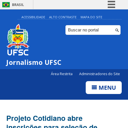
BRASIL
Simplifique!
ACESSIBILIDADE
ALTO CONTRASTE
MAPA DO SITE
Comunica BR
Participe
Acesso à informação
Legislação
Jornalismo UFSC
Canais
Área Restrita
Administradores do Site
MENU
Projeto Cotidiano abre
inscrições para seleção de