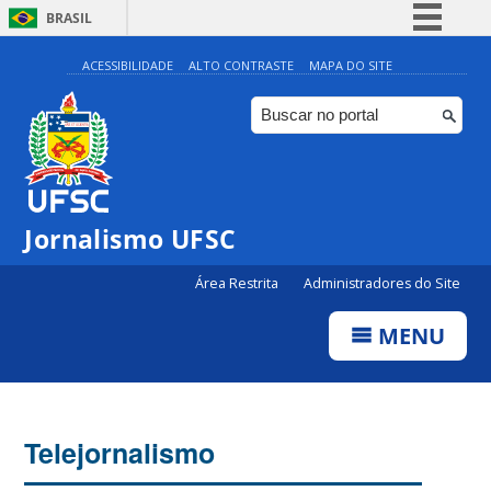
BRASIL
Simplifique!
ACESSIBILIDADE
ALTO CONTRASTE
MAPA DO SITE
Comunica BR
Participe
Acesso à informação
Legislação
Jornalismo UFSC
Canais
Área Restrita
Administradores do Site
MENU
Telejornalismo