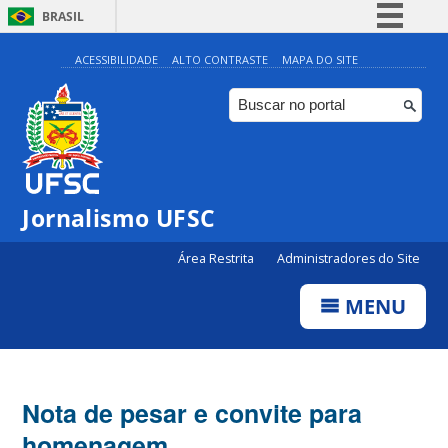
BRASIL
Simplifique!
ACESSIBILIDADE
ALTO CONTRASTE
MAPA DO SITE
Comunica BR
Participe
Acesso à informação
Legislação
Jornalismo UFSC
Canais
Área Restrita
Administradores do Site
MENU
Nota de pesar e convite para
homenagem