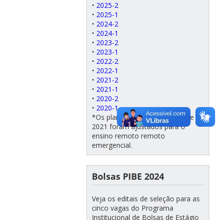
•
2025-2
•
2025-1
•
2024-2
•
2024-1
•
2023-2
•
2023-1
•
2022-2
•
2022-1
•
2021-2
•
2021-1
•
2020-2
•
2020-1
*Os planos de ensino de 2020 e
2021 foram ajustados para o
ensino remoto remoto
emergencial.
Bolsas PIBE 2024
Veja os editais de seleção para as
cinco vagas do Programa
Institucional de Bolsas de Estágio