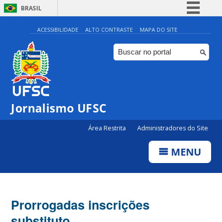
BRASIL
Simplifique!
ACESSIBILIDADE
ALTO CONTRASTE
MAPA DO SITE
Comunica BR
Participe
Acesso à informação
Legislação
Jornalismo UFSC
Canais
Área Restrita
Administradores do Site
MENU
Prorrogadas inscrições
substituto