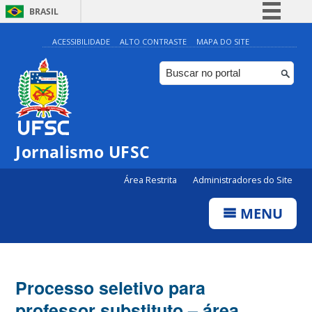
BRASIL
Simplifique!
ACESSIBILIDADE
ALTO CONTRASTE
MAPA DO SITE
Comunica BR
Participe
Acesso à informação
Legislação
Jornalismo UFSC
Canais
Área Restrita
Administradores do Site
MENU
Processo seletivo para
professor substituto – área