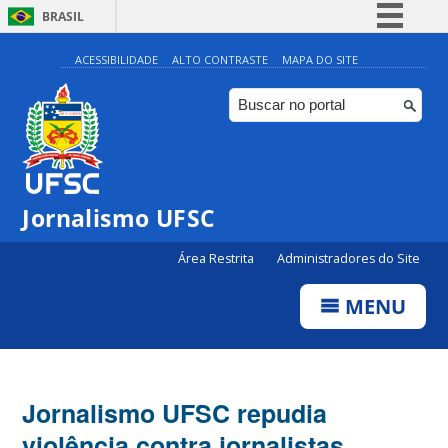
BRASIL
Simplifique!
ACESSIBILIDADE
ALTO CONTRASTE
MAPA DO SITE
Comunica BR
Participe
Acesso à informação
Legislação
Jornalismo UFSC
Canais
Área Restrita
Administradores do Site
MENU
Jornalismo UFSC repudia
violência contra jornalistas