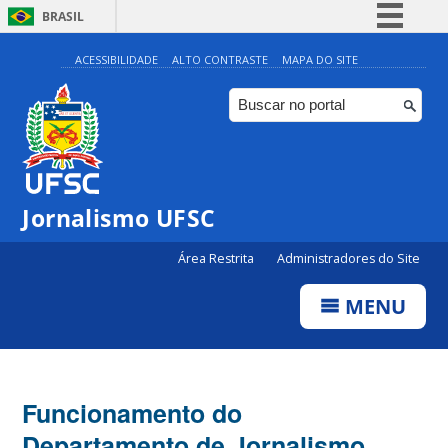
BRASIL
Simplifique!
ACESSIBILIDADE
ALTO CONTRASTE
MAPA DO SITE
Comunica BR
Participe
Acesso à informação
Legislação
Jornalismo UFSC
Canais
Área Restrita
Administradores do Site
MENU
Funcionamento do
Departamento de Jornalismo