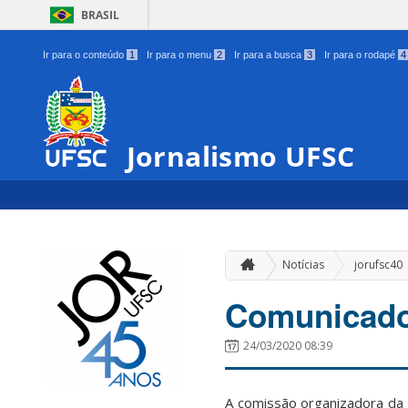
BRASIL
Ir para o conteúdo
1
Ir para o menu
2
Ir para a busca
3
Ir para o rodapé
4
Jornalismo UFSC
Notícias
jorufsc40
Comunicado
24/03/2020 08:39
A comissão organizadora da 