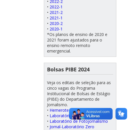
•
2022-2
•
2022-1
•
2021-2
•
2021-1
•
2020-2
•
2020-1
*Os planos de ensino de 2020 e
2021 foram ajustados para o
ensino remoto remoto
emergencial.
Bolsas PIBE 2024
Veja os editais de seleção para as
cinco vagas do Programa
Institucional de Bolsas de Estágio
(PIBE) do Departamento de
Jornalismo.
•
Hemeroteca/Coordenação
•
Laboratório de Radiojornalismo
•
Laboratório de Fotojornalismo
•
Jornal-Laboratório Zero