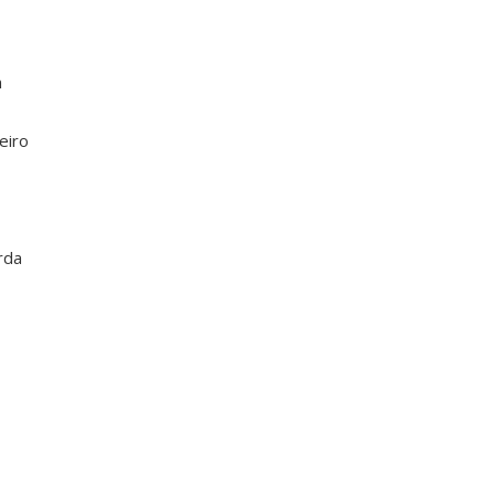
n
eiro
rda