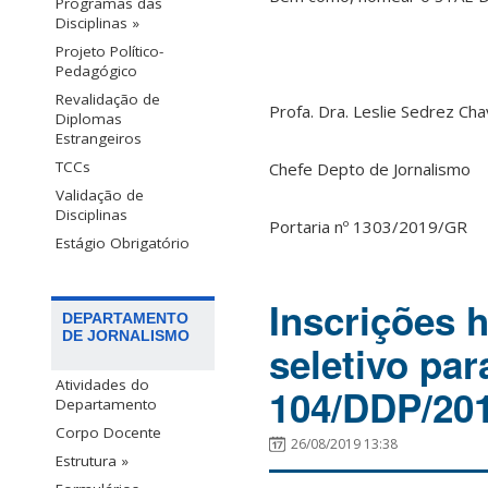
Programas das
Disciplinas »
Projeto Político-
Pedagógico
Revalidação de
Profa. Dra. Leslie Sedrez Ch
Diplomas
Estrangeiros
TCCs
Chefe Depto de Jornalismo
Validação de
Disciplinas
Portaria nº 1303/2019/GR
Estágio Obrigatório
Inscrições 
DEPARTAMENTO
DE JORNALISMO
seletivo par
Atividades do
104/DDP/20
Departamento
Corpo Docente
26/08/2019 13:38
Estrutura »