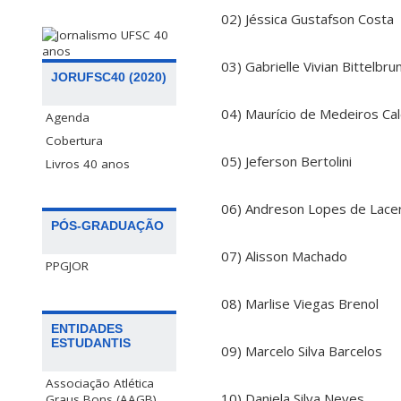
02) Jéssica Gustafson Costa
03) Gabrielle Vivian Bittelbru
JORUFSC40 (2020)
04) Maurício de Medeiros Cal
Agenda
Cobertura
05) Jeferson Bertolini
Livros 40 anos
06) Andreson Lopes de Lace
PÓS-GRADUAÇÃO
07) Alisson Machado
PPGJOR
08) Marlise Viegas Brenol
ENTIDADES
ESTUDANTIS
09) Marcelo Silva Barcelos
Associação Atlética
10) Daniela Silva Neves
Graus Bons (AAGB)