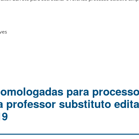
aves
homologadas para process
a professor substituto edita
19