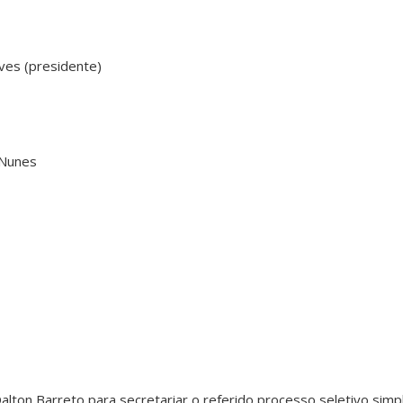
aves (presidente)
a Nunes
on Barreto para secretariar o referido processo seletivo simpl