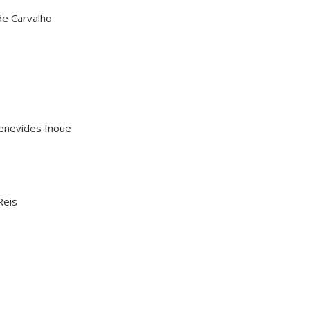
de Carvalho
enevides Inoue
Reis