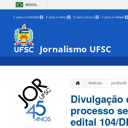
BRASIL
Ir para o conteúdo
1
Ir para o menu
2
Ir para a busca
3
Ir para o rodapé
4
Jornalismo UFSC
Notícias
jorufsc40
Divulgação 
processo se
edital 104/