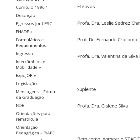
Efetivos
Currículo 1996.1
Descrição
Profa. Dra. Leslie Sedrez Ch
Egressos Jor UFSC
ENADE »
Prof. Dr. Fernando Crocomo
Formulários e
Requerimentos
Ingresso
Profa. Dra. Valentina da Silv
Intercâmbios e
Mobilidade »
ExpoJOR »
Legislação
Suplente
Mensagens – Fórum
da Graduação
Profa. Dra. Gislene Silva
NDE
Orientações para
rematrícula
Orientação
Pedagógica – PIAPE
Bem como, nomear o STAE Dalt