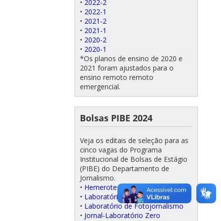
•
2022-2
•
2022-1
•
2021-2
•
2021-1
•
2020-2
•
2020-1
*Os planos de ensino de 2020 e
2021 foram ajustados para o
ensino remoto remoto
emergencial.
Bolsas PIBE 2024
Veja os editais de seleção para as
cinco vagas do Programa
Institucional de Bolsas de Estágio
(PIBE) do Departamento de
Jornalismo.
•
Hemeroteca/Coordenação
•
Laboratório de Radiojornalismo
•
Laboratório de Fotojornalismo
•
Jornal-Laboratório Zero