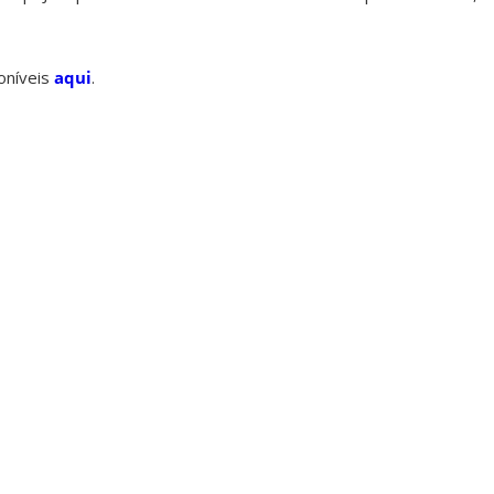
oníveis
aqui
.