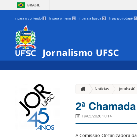
BRASIL
Ir para o conteúdo
1
Ir para o menu
2
Ir para a busca
3
Ir para o rodapé
4
Jornalismo UFSC
Notícias
jorufsc40
2ª Chamada 
19/05/2020 10:14
A Comissão Organizadora da