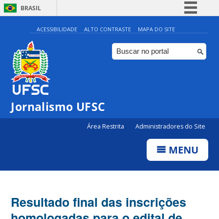
BRASIL
Simplifique!
ACESSIBILIDADE
ALTO CONTRASTE
MAPA DO SITE
Comunica BR
Participe
Acesso à informação
Legislação
Jornalismo UFSC
Canais
Área Restrita
Administradores do Site
MENU
Resultado final das inscrições
homologadas para o edital de