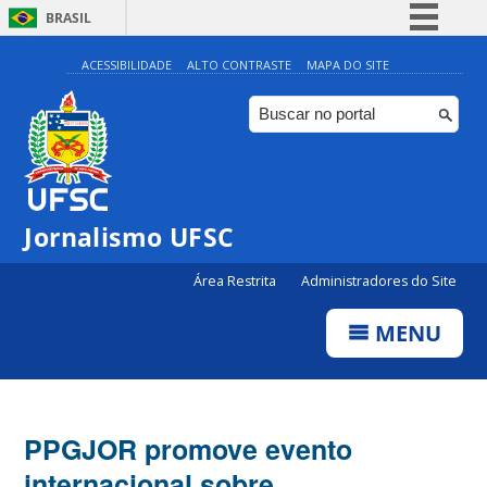
BRASIL
Simplifique!
ACESSIBILIDADE
ALTO CONTRASTE
MAPA DO SITE
Comunica BR
Participe
Acesso à informação
Legislação
Jornalismo UFSC
Canais
Área Restrita
Administradores do Site
MENU
PPGJOR promove evento
internacional sobre