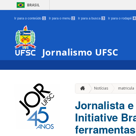
BRASIL
Ir para o conteúdo
1
Ir para o menu
2
Ir para a busca
3
Ir para o rodapé
4
Jornalismo UFSC
Notícias
matricula
Jornalista 
Initiative B
ferramentas