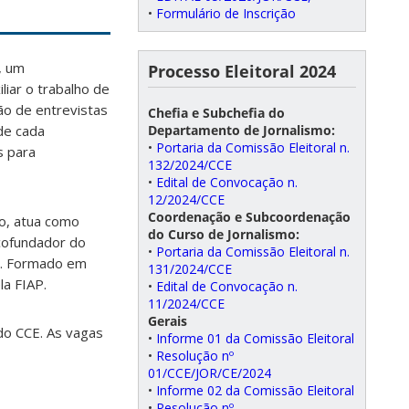
•
Formulário de Inscrição
, um
Processo Eleitoral 2024
iar o trabalho de
ão de entrevistas
Chefia e Subchefia do
Departamento de Jornalismo:
de cada
•
Portaria da Comissão Eleitoral n.
s para
132/2024/CCE
•
Edital de Convocação n.
12/2024/CCE
Coordenação e Subcoordenação
ão, atua como
do Curso de Jornalismo:
 cofundador do
•
Portaria da Comissão Eleitoral n.
lo. Formado em
131/2024/CCE
la FIAP.
•
Edital de Convocação n.
11/2024/CCE
Gerais
 do CCE. As vagas
•
Informe 01 da Comissão Eleitoral
•
Resolução nº
01/CCE/JOR/CE/2024
•
Informe 02 da Comissão Eleitoral
•
Resolução nº