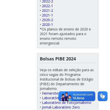
•
2022-2
•
2022-1
•
2021-2
•
2021-1
•
2020-2
•
2020-1
*Os planos de ensino de 2020 e
2021 foram ajustados para o
ensino remoto remoto
emergencial.
Bolsas PIBE 2024
Veja os editais de seleção para as
cinco vagas do Programa
Institucional de Bolsas de Estágio
(PIBE) do Departamento de
Jornalismo.
•
Hemeroteca/Coordenação
•
Laboratório de Radiojornalismo
•
Laboratório de Fotojornalismo
•
Jornal-Laboratório Zero