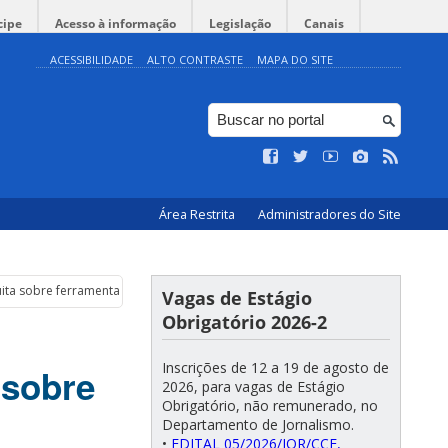
cipe
Acesso à informação
Legislação
Canais
ACESSIBILIDADE
ALTO CONTRASTE
MAPA DO SITE
Área Restrita
Administradores do Site
atuita sobre ferramentas de IA do Google
Vagas de Estágio
Obrigatório 2026-2
Inscrições de 12 a 19 de agosto de
a sobre
2026, para vagas de Estágio
Obrigatório, não remunerado, no
Departamento de Jornalismo.
•
EDITAL 05/2026/JOR/CCE,