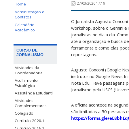
27/03/2026 17:19
Home
Administração e
Contatos
O Jornalista Augusto Conconi
Calendário
workshop, sobre o Gemini e 
Acadêmico
jornalistas no dia a dia. Co
até a organização e busca d
ferramenta e como elas pode
CURSO DE
reportagens.
JORNALISMO
Atividades da
Augusto Conconi (Google News
Coordenadoria
instrutor no Google News In
Acolhimento
Nota Edu. Teve passagens pe
Psicológico
Jornalismo pela USCS (Univer
Assistência Estudantil
Atividades
A oficina acontece na segund
Complementares
são limitadas a 50 pessoas e 
Colegiado
https://forms.gle/eE8bh
Currículo 2020.1
Currículo 2016.1