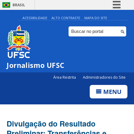
BRASIL
Simplifique!
ACESSIBILIDADE
ALTO CONTRASTE
MAPA DO SITE
Comunica BR
Participe
Acesso à informação
Legislação
Jornalismo UFSC
Canais
Área Restrita
Administradores do Site
MENU
Divulgação do Resultado
Preliminar: Transferências e