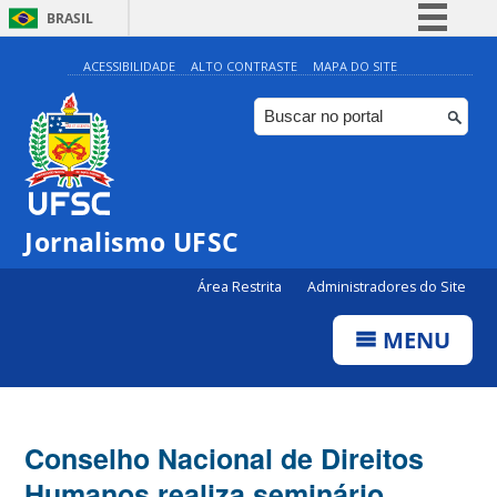
BRASIL
Simplifique!
ACESSIBILIDADE
ALTO CONTRASTE
MAPA DO SITE
Comunica BR
Participe
Acesso à informação
Legislação
Jornalismo UFSC
Canais
Área Restrita
Administradores do Site
MENU
Conselho Nacional de Direitos
Humanos realiza seminário